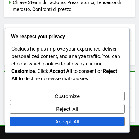
Chiave Steam di Factorio: Prezzi storici, Tendenze di
mercato, Confronti di prezzo
Cerca
We respect your privacy
Cookies help us improve your experience, deliver
Search
personalized content, and analyze traffic. You can
for:
choose which cookies to allow by clicking
Customize
. Click
Accept All
to consent or
Reject
All
to decline non-essential cookies.
Archivio
Customize
March 2026
Reject All
February 2026
Accept All