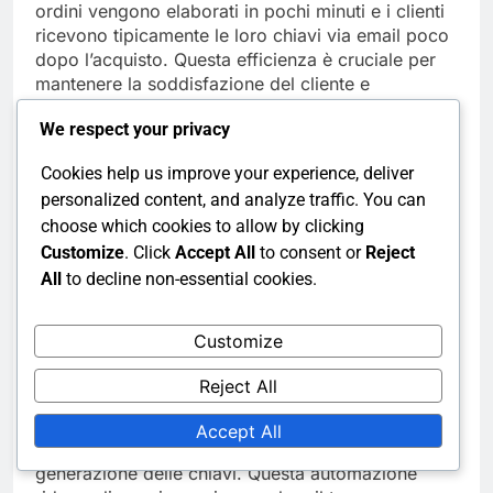
ordini vengono elaborati in pochi minuti e i clienti
ricevono tipicamente le loro chiavi via email poco
dopo l’acquisto. Questa efficienza è cruciale per
mantenere la soddisfazione del cliente e
incoraggiare acquisti ripetuti.
We respect your privacy
Altri pacchetti possono sperimentare tempi di
Cookies help us improve your experience, deliver
elaborazione più lunghi, specialmente durante
personalized content, and analyze traffic. You can
eventi di vendita di punta. La logistica semplificata
choose which cookies to allow by clicking
di Factorio lo aiuta a distinguersi in un mercato
Customize
. Click
Accept All
to consent or
Reject
affollato, dove la consegna tempestiva può
All
to decline non-essential cookies.
influenzare significativamente l’esperienza del
cliente.
Customize
Processi di evasione
Reject All
Il processo di evasione di Factorio è semplice,
concentrandosi su sistemi automatizzati che
Accept All
gestiscono le conferme degli ordini e la
generazione delle chiavi. Questa automazione