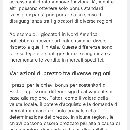
accesso anticipato a nuove funzionalità, mentre
altri possono ottenere solo bonus standard.
Questa disparità può portare a un senso di
disuguaglianza tra i giocatori di diverse regioni.
Ad esempio, i giocatori in Nord America
potrebbero ricevere articoli cosmetici diversi
rispetto a quelli in Asia. Queste differenze sono
spesso legate a strategie di marketing mirate a
incrementare le vendite in mercati specifici.
Variazioni di prezzo tra diverse regioni
I prezzi per le chiavi bonus per sostenitori di
Factorio possono differire significativamente in
base alla regione. Fattori come il valore della
valuta locale, il potere d’acquisto e la domanda di
mercato giocano un ruolo cruciale nella
determinazione del prezzo. In alcune regioni, le
chiavi possono essere prezzate più alte a causa di
una maggiore domanda o di una disponibilità