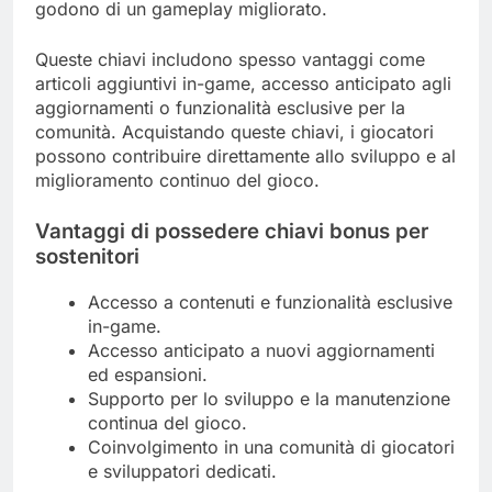
godono di un gameplay migliorato.
Queste chiavi includono spesso vantaggi come
articoli aggiuntivi in-game, accesso anticipato agli
aggiornamenti o funzionalità esclusive per la
comunità. Acquistando queste chiavi, i giocatori
possono contribuire direttamente allo sviluppo e al
miglioramento continuo del gioco.
Vantaggi di possedere chiavi bonus per
sostenitori
Accesso a contenuti e funzionalità esclusive
in-game.
Accesso anticipato a nuovi aggiornamenti
ed espansioni.
Supporto per lo sviluppo e la manutenzione
continua del gioco.
Coinvolgimento in una comunità di giocatori
e sviluppatori dedicati.