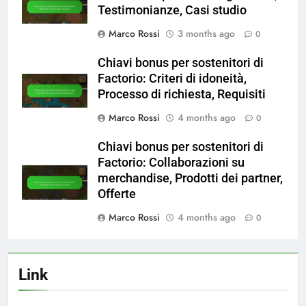
Testimonianze, Casi studio
Marco Rossi
3 months ago
0
Chiavi bonus per sostenitori di
Factorio: Criteri di idoneità,
Processo di richiesta, Requisiti
Marco Rossi
4 months ago
0
Chiavi bonus per sostenitori di
Factorio: Collaborazioni su
merchandise, Prodotti dei partner,
Offerte
Marco Rossi
4 months ago
0
Link