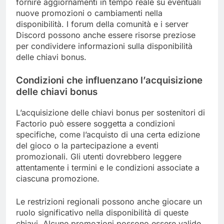
fornire aggiornamenti in tempo reale su eventuali
nuove promozioni o cambiamenti nella
disponibilità. I forum della comunità e i server
Discord possono anche essere risorse preziose
per condividere informazioni sulla disponibilità
delle chiavi bonus.
Condizioni che influenzano l’acquisizione
delle chiavi bonus
L’acquisizione delle chiavi bonus per sostenitori di
Factorio può essere soggetta a condizioni
specifiche, come l’acquisto di una certa edizione
del gioco o la partecipazione a eventi
promozionali. Gli utenti dovrebbero leggere
attentamente i termini e le condizioni associate a
ciascuna promozione.
Le restrizioni regionali possono anche giocare un
ruolo significativo nella disponibilità di queste
chiavi. Alcune promozioni possono essere valide