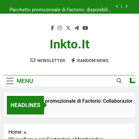
Skip
Pacchetto promozionale di Factorio: disponibilità
to
regionale, restrizioni, condizioni speciali
content
Pacchetto promozionale di Factorio: Confronto
con acquisti regolari, Valutazione del valore
Pacchetto promozionale di Factorio:
Collaborazioni con partner, Cross-promozioni,
Inkto.it
Vantaggi
Chiave Steam di Factorio: Bonus per il pre-ordine,
Funzionalità di accesso anticipato, Esclusive
NEWSLETTER
RANDOM NEWS
Pacchetto promozionale di Factorio: disponibilità
regionale, restrizioni, condizioni speciali
Pacchetto promozionale di Factorio: Confronto
con acquisti regolari, Valutazione del valore
MENU
Pacchetto promozionale di Factorio: Collaborazioni con p
HEADLINES
3 Months Ago
Home