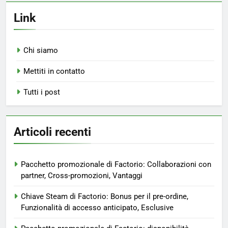
Link
Chi siamo
Mettiti in contatto
Tutti i post
Articoli recenti
Pacchetto promozionale di Factorio: Collaborazioni con
partner, Cross-promozioni, Vantaggi
Chiave Steam di Factorio: Bonus per il pre-ordine,
Funzionalità di accesso anticipato, Esclusive