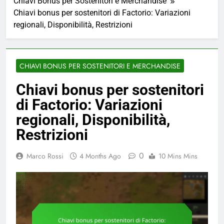
Chiavi Bonus per Sostenitori e Merchandise
Chiavi bonus per sostenitori di Factorio: Variazioni
regionali, Disponibilità, Restrizioni
CHIAVI BONUS PER SOSTENITORI E MERCHANDISE
Chiavi bonus per sostenitori
di Factorio: Variazioni
regionali, Disponibilità,
Restrizioni
0
Marco Rossi
4 Months Ago
10 Mins Mins