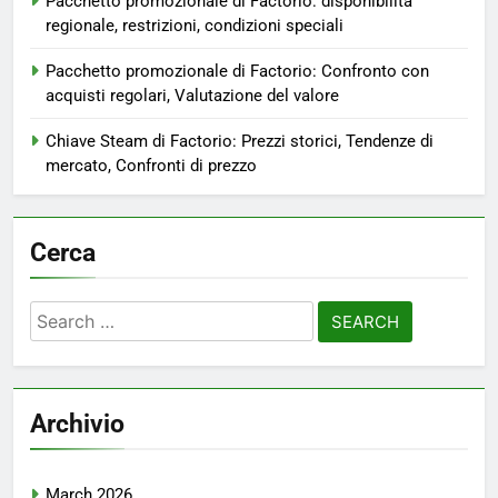
Pacchetto promozionale di Factorio: disponibilità
regionale, restrizioni, condizioni speciali
Pacchetto promozionale di Factorio: Confronto con
acquisti regolari, Valutazione del valore
Chiave Steam di Factorio: Prezzi storici, Tendenze di
mercato, Confronti di prezzo
Cerca
Search
for:
Archivio
March 2026