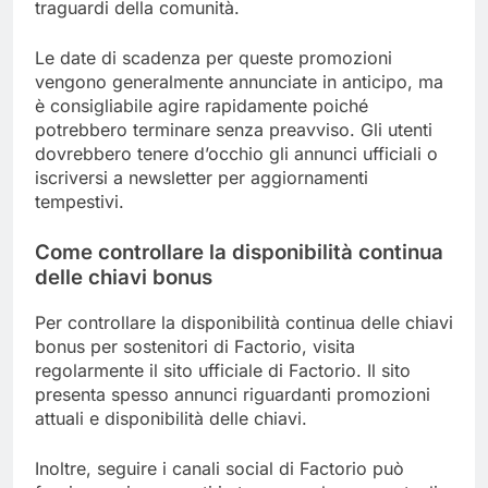
traguardi della comunità.
Le date di scadenza per queste promozioni
vengono generalmente annunciate in anticipo, ma
è consigliabile agire rapidamente poiché
potrebbero terminare senza preavviso. Gli utenti
dovrebbero tenere d’occhio gli annunci ufficiali o
iscriversi a newsletter per aggiornamenti
tempestivi.
Come controllare la disponibilità continua
delle chiavi bonus
Per controllare la disponibilità continua delle chiavi
bonus per sostenitori di Factorio, visita
regolarmente il sito ufficiale di Factorio. Il sito
presenta spesso annunci riguardanti promozioni
attuali e disponibilità delle chiavi.
Inoltre, seguire i canali social di Factorio può