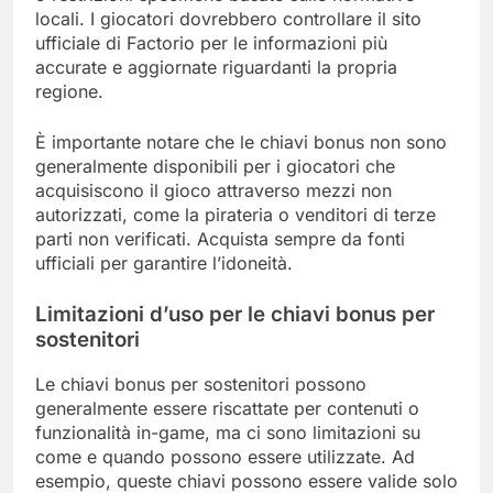
locali. I giocatori dovrebbero controllare il sito
ufficiale di Factorio per le informazioni più
accurate e aggiornate riguardanti la propria
regione.
È importante notare che le chiavi bonus non sono
generalmente disponibili per i giocatori che
acquisiscono il gioco attraverso mezzi non
autorizzati, come la pirateria o venditori di terze
parti non verificati. Acquista sempre da fonti
ufficiali per garantire l’idoneità.
Limitazioni d’uso per le chiavi bonus per
sostenitori
Le chiavi bonus per sostenitori possono
generalmente essere riscattate per contenuti o
funzionalità in-game, ma ci sono limitazioni su
come e quando possono essere utilizzate. Ad
esempio, queste chiavi possono essere valide solo