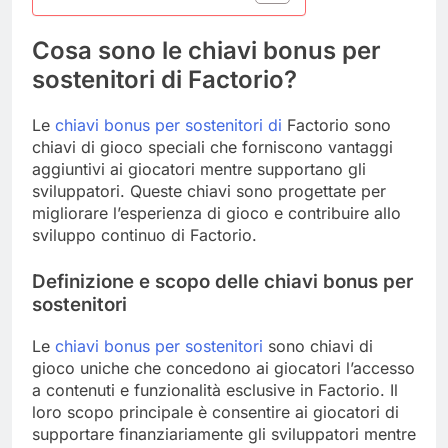
Cosa sono le chiavi bonus per
sostenitori di Factorio?
Le
chiavi bonus per sostenitori di
Factorio sono
chiavi di gioco speciali che forniscono vantaggi
aggiuntivi ai giocatori mentre supportano gli
sviluppatori. Queste chiavi sono progettate per
migliorare l’esperienza di gioco e contribuire allo
sviluppo continuo di Factorio.
Definizione e scopo delle chiavi bonus per
sostenitori
Le
chiavi bonus per sostenitori
sono chiavi di
gioco uniche che concedono ai giocatori l’accesso
a contenuti e funzionalità esclusive in Factorio. Il
loro scopo principale è consentire ai giocatori di
supportare finanziariamente gli sviluppatori mentre