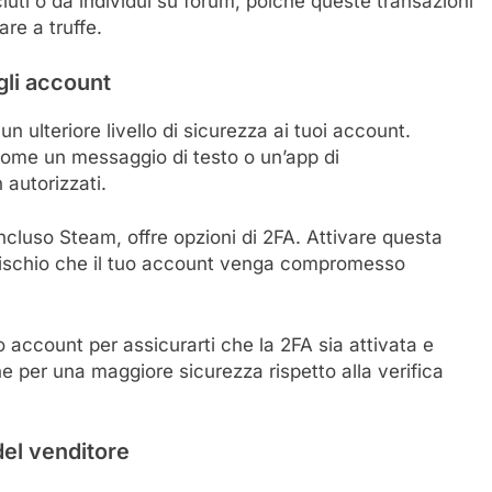
iuti o da individui su forum, poiché queste transazioni
re a truffe.
ugli account
n ulteriore livello di sicurezza ai tuoi account.
come un messaggio di testo o un’app di
 autorizzati.
ncluso Steam, offre opzioni di 2FA. Attivare questa
l rischio che il tuo account venga compromesso
 account per assicurarti che la 2FA sia attivata e
ne per una maggiore sicurezza rispetto alla verifica
del venditore