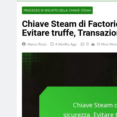
PROCESSO DI RISCATTO DELLA CHIAVE STEAM
Chiave Steam di Factorio
Evitare truffe, Transazio
0
Marco Rossi
4 Months Ago
13 Mins Mins